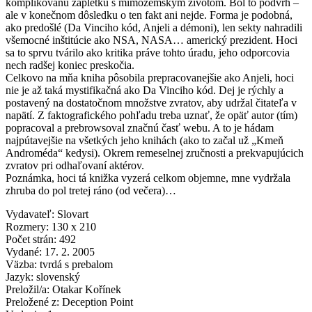
komplikovanú zápletku s mimozemským životom. Bol to podvrh –
ale v konečnom dôsledku o ten fakt ani nejde. Forma je podobná,
ako predošlé (Da Vinciho kód, Anjeli a démoni), len sekty nahradili
všemocné inštitúcie ako NSA, NASA… americký prezident. Hoci
sa to sprvu tvárilo ako kritika práve tohto úradu, jeho odporcovia
nech radšej koniec preskočia.
Celkovo na mňa kniha pôsobila prepracovanejšie ako Anjeli, hoci
nie je až taká mystifikačná ako Da Vinciho kód. Dej je rýchly a
postavený na dostatočnom množstve zvratov, aby udržal čitateľa v
napätí. Z faktografického pohľadu treba uznať, že opäť autor (tím)
popracoval a prebrowsoval značnú časť webu. A to je hádam
najpútavejšie na všetkých jeho knihách (ako to začal už „Kmeň
Androméda“ kedysi). Okrem remeselnej zručnosti a prekvapujúcich
zvratov pri odhaľovaní aktérov.
Poznámka, hoci tá knižka vyzerá celkom objemne, mne vydržala
zhruba do pol tretej ráno (od večera)…
Vydavateľ: Slovart
Rozmery: 130 x 210
Počet strán: 492
Vydané: 17. 2. 2005
Väzba: tvrdá s prebalom
Jazyk: slovenský
Preložil/a: Otakar Kořínek
Preložené z: Deception Point