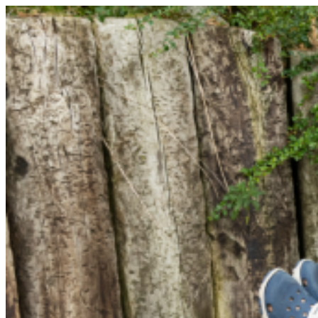
Prejsť
na
obsah