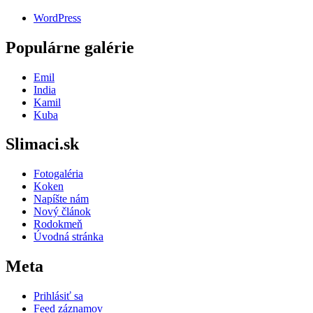
WordPress
Populárne galérie
Emil
India
Kamil
Kuba
Slimaci.sk
Fotogaléria
Koken
Napíšte nám
Nový článok
Rodokmeň
Úvodná stránka
Meta
Prihlásiť sa
Feed záznamov