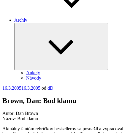
Archív
Rozbaliť
odvodené
menu
Ankety
Návody
Publikované
16.3.2005
16.3.2005
od
dD
Brown, Dan: Bod klamu
Autor: Dan Brown
Názov: Bod klamu
Aktuálny fantóm rebríčkov bestsellerov sa posnažil a vypracoval