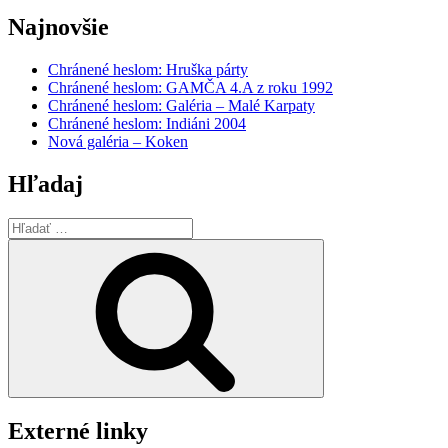
Najnovšie
Chránené heslom: Hruška párty
Chránené heslom: GAMČA 4.A z roku 1992
Chránené heslom: Galéria – Malé Karpaty
Chránené heslom: Indiáni 2004
Nová galéria – Koken
Hľadaj
Hľadať:
Vyhľadávanie
Externé linky