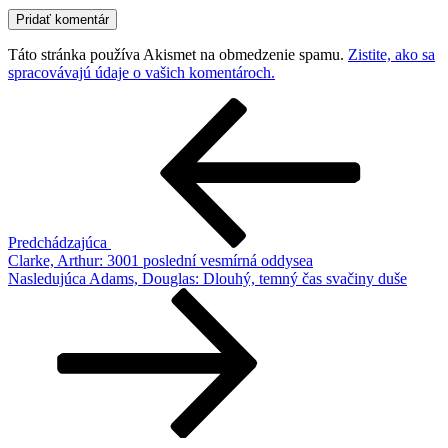
Táto stránka používa Akismet na obmedzenie spamu.
Zistite, ako sa
spracovávajú údaje o vašich komentároch.
Navigácia
Predchádzajúci
článok
v
článku
Predchádzajúca
Clarke, Arthur: 3001 poslední vesmírná oddysea
Ďalší
Nasledujúca
Adams, Douglas: Dlouhý, temný čas svačiny duše
článok